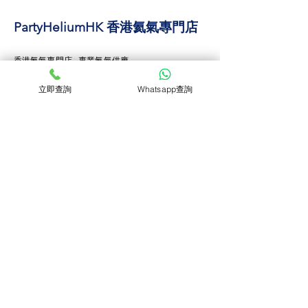
PartyHeliumHK 香港氦氣專門店
香港氦氣專門店 · 專業氦氣供應
安全合規氣瓶 · 香港本地供應 · 適用活動、商業及專業
立即查詢
Whatsapp查詢
用途
服務資訊
50球 氦氣罐
100球 氦氣罐
氦氣 安全
氦氣使用教學
氦氣用量計算
氦氣樽
租用
​認識氦氣
關於 PartyHeliumHK
自取點
聯絡我們
Instagram