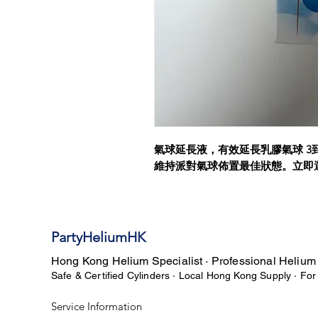
氣球延長液，有效延長乳膠氣球 3
維持派對氣球佈置最佳狀態。立即
PartyHeliumHK
Hong Kong Helium Specialist · Professional Helium
Safe & Certified Cylinders · Local Hong Kong Supply · Fo
Service Information