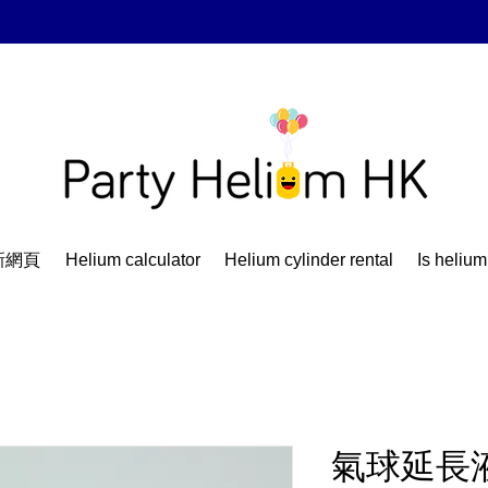
新網頁
Helium calculator
Helium cylinder rental
Is helium
氣球延長